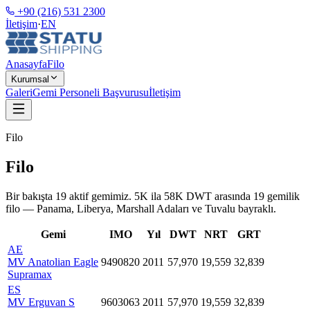
+90 (216) 531 2300
İletişim
·
EN
Anasayfa
Filo
Kurumsal
Galeri
Gemi Personeli Başvurusu
İletişim
Filo
Filo
Bir bakışta 19 aktif gemimiz. 5K ila 58K DWT arasında 19 gemilik
filo — Panama, Liberya, Marshall Adaları ve Tuvalu bayraklı.
Gemi
IMO
Yıl
DWT
NRT
GRT
AE
MV Anatolian Eagle
9490820
2011
57,970
19,559
32,839
Supramax
ES
MV Erguvan S
9603063
2011
57,970
19,559
32,839