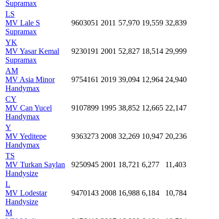
Supramax
LS
MV Lale S
9603051
2011
57,970
19,559
32,839
Supramax
YK
MV Yasar Kemal
9230191
2001
52,827
18,514
29,999
Supramax
AM
MV Asia Minor
9754161
2019
39,094
12,964
24,940
Handymax
CY
MV Can Yucel
9107899
1995
38,852
12,665
22,147
Handymax
Y
MV Yeditepe
9363273
2008
32,269
10,947
20,236
Handymax
TS
MV Turkan Saylan
9250945
2001
18,721
6,277
11,403
Handysize
L
MV Lodestar
9470143
2008
16,988
6,184
10,784
Handysize
M