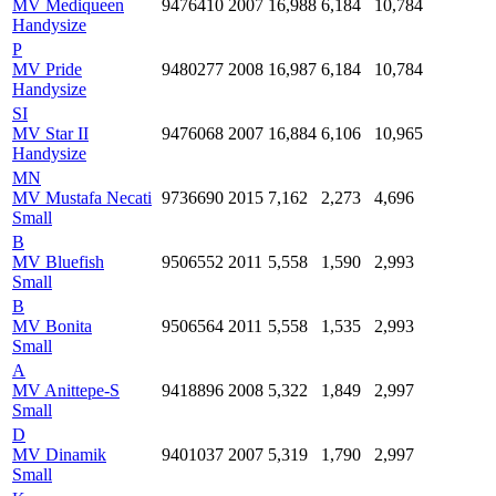
MV Mediqueen
9476410
2007
16,988
6,184
10,784
Handysize
P
MV Pride
9480277
2008
16,987
6,184
10,784
Handysize
SI
MV Star II
9476068
2007
16,884
6,106
10,965
Handysize
MN
MV Mustafa Necati
9736690
2015
7,162
2,273
4,696
Small
B
MV Bluefish
9506552
2011
5,558
1,590
2,993
Small
B
MV Bonita
9506564
2011
5,558
1,535
2,993
Small
A
MV Anittepe-S
9418896
2008
5,322
1,849
2,997
Small
D
MV Dinamik
9401037
2007
5,319
1,790
2,997
Small