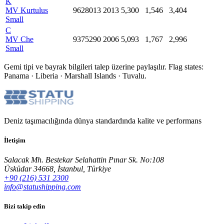
K
MV Kurtulus
9628013
2013
5,300
1,546
3,404
Small
C
MV Che
9375290
2006
5,093
1,767
2,996
Small
Gemi tipi ve bayrak bilgileri talep üzerine paylaşılır.
Flag states:
Panama · Liberia · Marshall Islands · Tuvalu
.
Deniz taşımacılığında dünya standardında kalite ve performans
İletişim
Salacak Mh. Bestekar Selahattin Pınar Sk. No:108
Üsküdar 34668, İstanbul, Türkiye
+90 (216) 531 2300
info@statushipping.com
Bizi takip edin