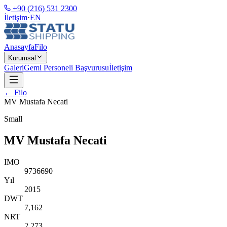
+90 (216) 531 2300
İletişim
·
EN
Anasayfa
Filo
Kurumsal
Galeri
Gemi Personeli Başvurusu
İletişim
← Filo
MV Mustafa Necati
Small
MV Mustafa Necati
IMO
9736690
Yıl
2015
DWT
7,162
NRT
2,273